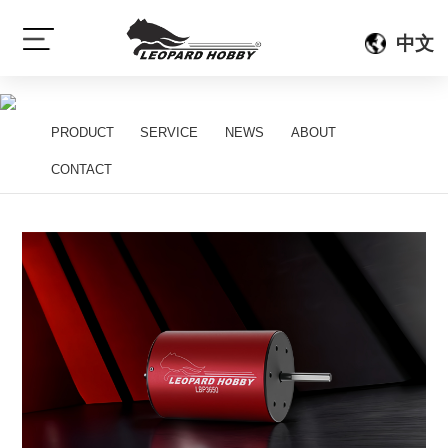
{gelan:sort scode=}
{/gelan:sort}
中文
[sort:name]
PRODUCT
SERVICE
NEWS
ABOUT
[sort:subname]
CONTACT