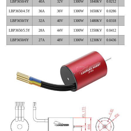
LBP3650/4Y
40A
32V
1300W
1840KV
0.0212
1.0
LBP3650/4.5Y
36A
36V
1300W
1650KV
0.0286
0.8
LBP3650/5Y
32A
40V
1300W
1480KV
0.0318
0.7
LBP3650/5.5Y
28A
44V
1300W
1350KV
0.0412
0.6
LBP3650/6Y
27A
48V
1300W
1230KV
0.0436
0.6