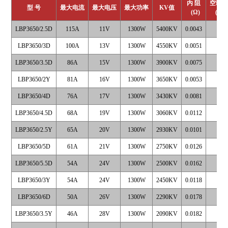
内 阻
空载
型 号
最大电流
最大电压
最大功率
KV
值
(
Ω
)
(7.4
LBP3650/2.5D
115A
11V
1300W
5400KV
0.0043
5.9
LBP3650/3D
100A
13V
1300W
4550KV
0.0051
3.7
LBP3650/3.5D
86A
15V
1300W
3900KV
0.0075
2.7
LBP3650/2Y
81A
16V
1300W
3650KV
0.0053
2.7
LBP3650/4D
76A
17V
1300W
3430KV
0.0081
2.0
LBP3650/4.5D
68A
19V
1300W
3060KV
0.0112
1.7
LBP3650/2.5Y
65A
20V
1300W
2930KV
0.0101
1.9
LBP3650/5D
61A
21V
1300W
2750KV
0.0126
1.4
LBP3650/5.5D
54A
24V
1300W
2500KV
0.0162
1.2
LBP3650/3Y
54A
24V
1300W
2450KV
0.0118
1.4
LBP3650/6D
50A
26V
1300W
2290KV
0.0178
1.1
LBP3650/3.5Y
46A
28V
1300W
2090KV
0.0182
1.2