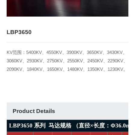
LBP3650
KV范围：5400KV、4550KV、3900KV、3650KV、3430KV、
3060KV、2930KV、2750KV、2550KV、2450KV、2290KV、
2090KV、1840KV、1650KV、1480KV、1350KV、1230KV。
Product Details
LBP3650
系列
马达规格 （直径×长度：Φ
36.0m